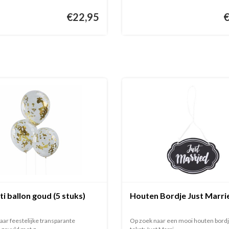
€22,95
i ballon goud (5 stuks)
Houten Bordje Just Marri
aar feestelijke transparante
Op zoek naar een mooi houten bord