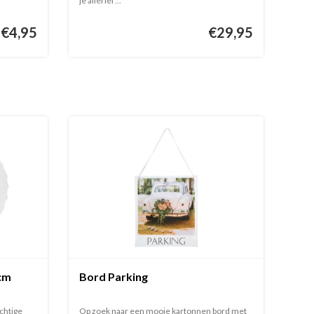
je allerlei ...
€4,95
€29,95
cm
Bord Parking
chtige
Op zoek naar een mooie kartonnen bord met