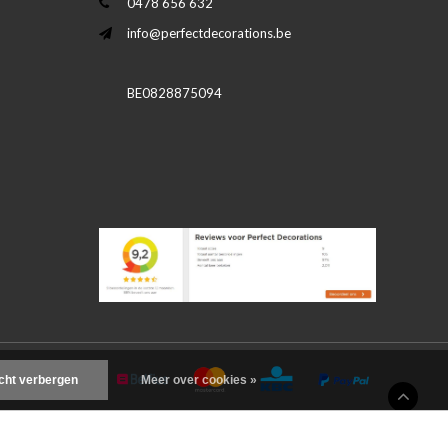
0478 656 632
info@perfectdecorations.be
BE0828875094
icht verbergen
Meer over cookies »