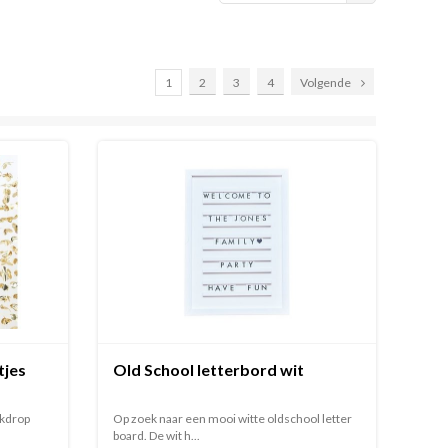
1
2
3
4
Volgende
tjes
Old School letterbord wit
ckdrop
Op zoek naar een mooi witte oldschool letter
board. De wit h...