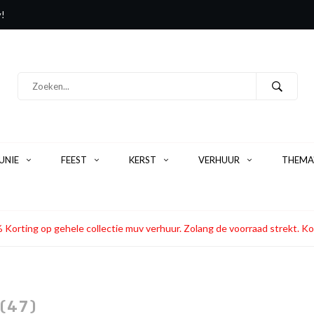
y!
NIE
FEEST
KERST
VERHUUR
THEMA
 Korting op gehele collectie muv verhuur. Zolang de voorraad strekt
(47)