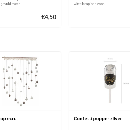
gevuld met r...
witte lampions voor...
€4,50
op ecru
Confetti popper zilver