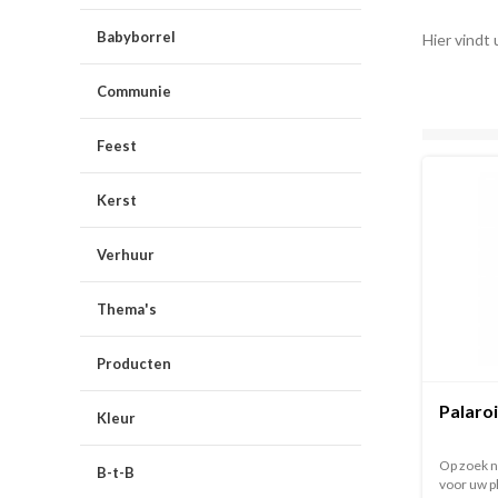
Babyborrel
Hier vindt 
Communie
Feest
Kerst
Verhuur
Thema's
Producten
Palaro
Kleur
Op zoek n
B-t-B
voor uw p