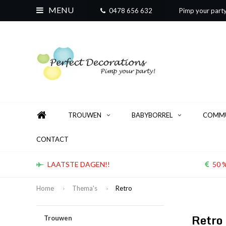
MENU
0478 656 632
Pimp your part
TROUWEN
BABYBORREL
COMMU
CONTACT
LAATSTE DAGEN!!
50 %
Home
Thema's
Retro
Retro
Trouwen