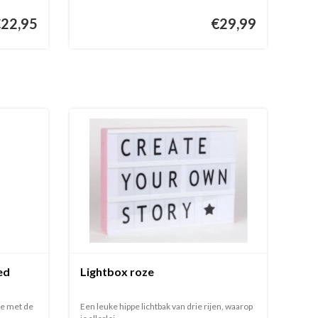
€22,95
€29,99
ed
Lightbox roze
je met de
Een leuke hippe lichtbak van drie rijen, waarop