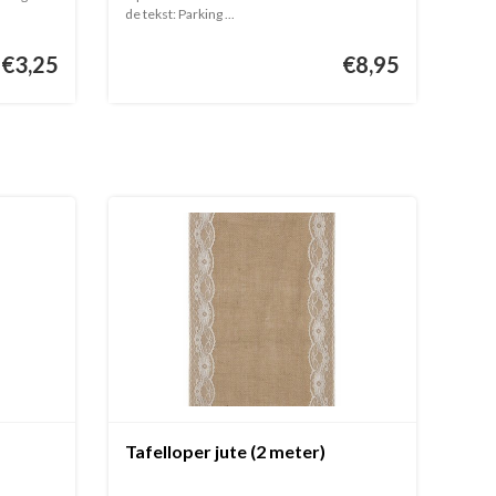
de tekst: Parking ...
€3,25
€8,95
Tafelloper jute (2 meter)