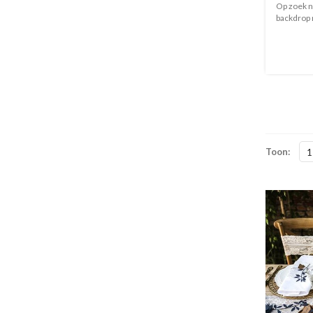
Op zoek n
backdrop 
Toon:
1