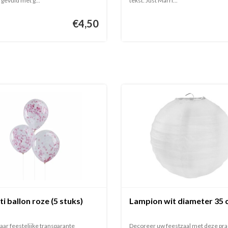
gevuld met g...
tekst: Just Marri...
€4,50
i ballon roze (5 stuks)
Lampion wit diameter 35 
aar feestelijke transparante
Decoreer uw feestzaal met deze pra