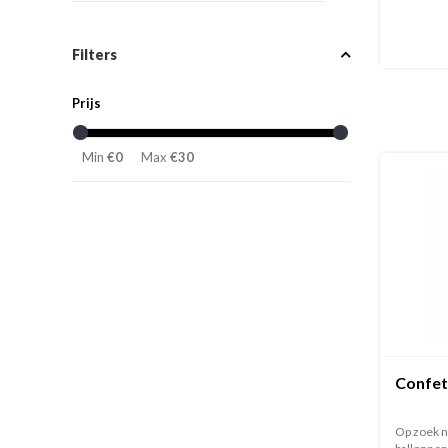
Filters
Prijs
Min
€0
Max
€30
Confett
Op zoek n