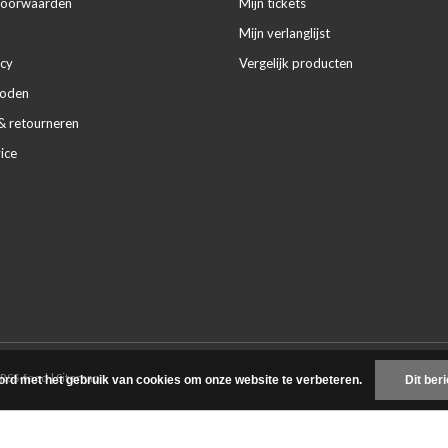
voorwaarden
Mijn tickets
Mijn verlanglijst
icy
Vergelijk producten
hoden
& retourneren
ice
RSS-feed
|
Sitemap
ord met het gebruik van cookies om onze website te verbeteren.
Dit ber