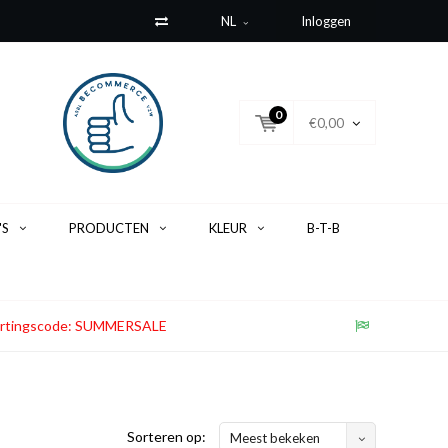
NL
Inloggen
0
€0,00
'S
PRODUCTEN
KLEUR
B-T-B
. Kortingscode: SUMMERSALE
Sorteren op:
Meest bekeken