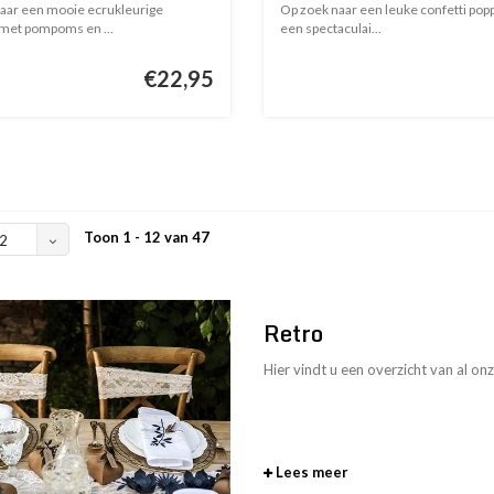
aar een mooie ecrukleurige
Op zoek naar een leuke confetti popp
met pompoms en ...
een spectaculai...
€22,95
Toon 1 - 12 van 47
2
Retro
Hier vindt u een overzicht van al on
Lees meer