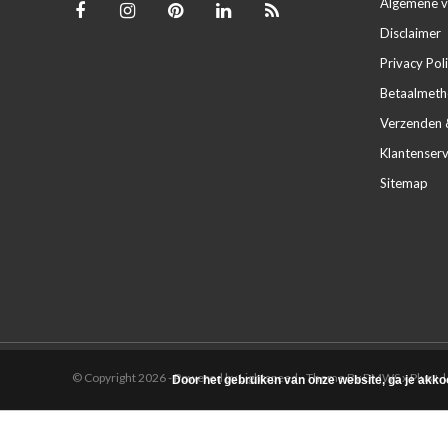
Algemene 
Disclaimer
Privacy Pol
Betaalmet
Verzenden 
Klantenserv
Sitemap
© Copyright 2026 - Powered by
Lightspeed
- Theme By
DMWS
x
Plus+
|
Door het gebruiken van onze website, ga je akko
Perfect Decorations
9,2
/
10
-
45
beoordelingen op
Kiyoh