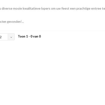
 u diverse mooie kwalitatieve lopers om uw feest een prachtige entree t
cten gevonden!...
Toon 1 - 0 van 0
2