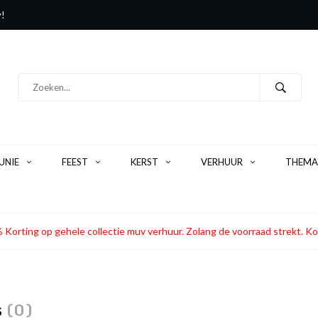
y!
NIE
FEEST
KERST
VERHUUR
THEMA
 Korting op gehele collectie muv verhuur. Zolang de voorraad strekt
s
(0)