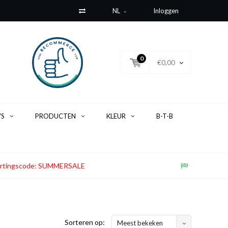
NL
Inloggen
0
€0,00
'S
PRODUCTEN
KLEUR
B-T-B
. Kortingscode: SUMMERSALE
Sorteren op:
Meest bekeken