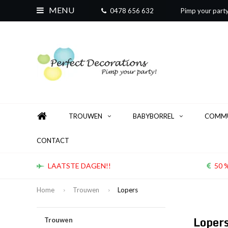
MENU
0478 656 632
Pimp your part
TROUWEN
BABYBORREL
COMMU
CONTACT
LAATSTE DAGEN!!
50 %
Home
Trouwen
Lopers
Loper
Trouwen