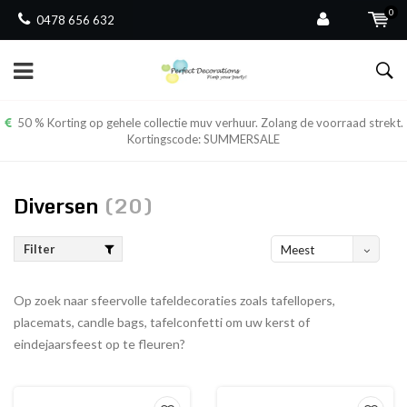
0
0478 656 632
50 % Korting op gehele collectie muv verhuur. Zolang de voorraad strekt.
Kortingscode: SUMMERSALE
Diversen
(20)
Filter
Meest
bekeken
Op zoek naar sfeervolle tafeldecoraties zoals tafellopers,
placemats, candle bags, tafelconfetti om uw kerst of
eindejaarsfeest op te fleuren?