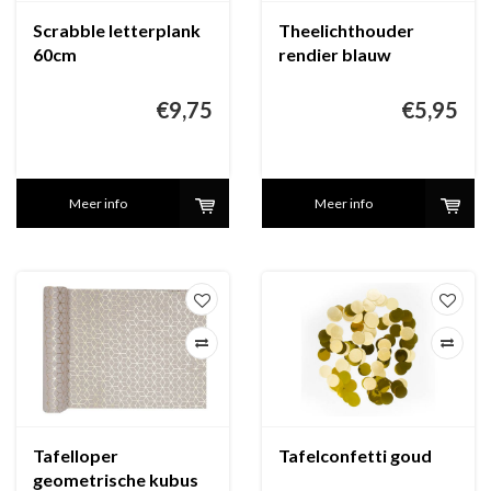
Scrabble letterplank
Theelichthouder
60cm
rendier blauw
€9,75
€5,95
Meer info
Meer info
Tafelloper
Tafelconfetti goud
geometrische kubus