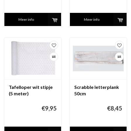
Meer info
Meer info
Tafelloper wit stipje
Scrabble letterplank
(5 meter)
50cm
€9,95
€8,45