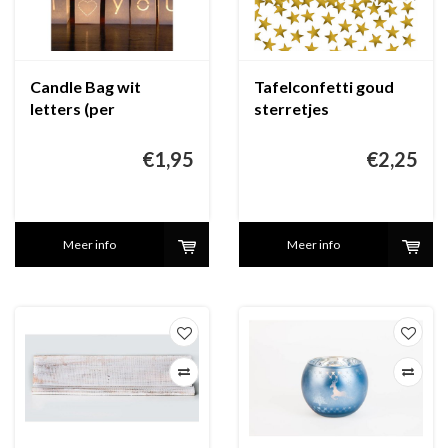
Candle Bag wit
Tafelconfetti goud
letters (per
sterretjes
stuk/letter)
€1,95
€2,25
Meer info
Meer info