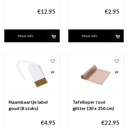
goud (3 meter)
€12,95
€2,95
Meer info
Meer info
Naamkaartje label
Tafelloper rosé
goud (8 stuks)
glitter (30 x 250 cm)
€4,95
€22,95