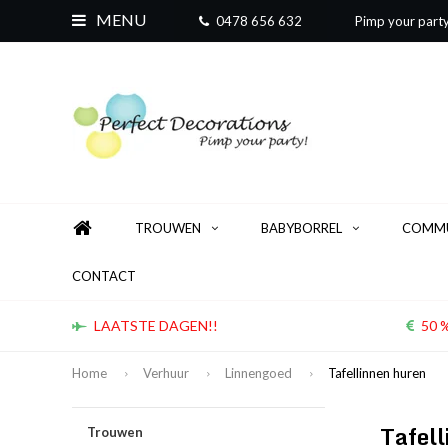
MENU
0478 656 632
Pimp your part
TROUWEN
BABYBORREL
COMMU
CONTACT
LAATSTE DAGEN!!
50 %
Home
Verhuur
Linnengoed
Tafellinnen huren
Tafel
Trouwen