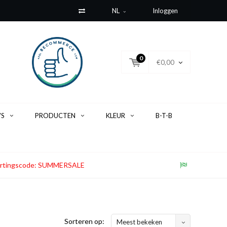
NL
Inloggen
0
€0,00
'S
PRODUCTEN
KLEUR
B-T-B
. Kortingscode: SUMMERSALE
Sorteren op:
Meest bekeken