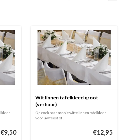
Wit linnen tafelkleed groot
(verhuur)
elkleed
Op zoek naar mooie witte linnen tafelkleed
voor uw feest of ...
€9,50
€12,95