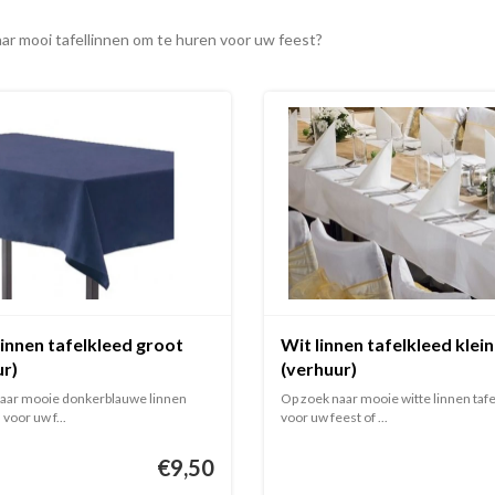
ar mooi tafellinnen om te huren voor uw feest?
innen tafelkleed groot
Wit linnen tafelkleed klein
ur)
(verhuur)
aar mooie donkerblauwe linnen
Op zoek naar mooie witte linnen taf
 voor uw f...
voor uw feest of ...
€9,50