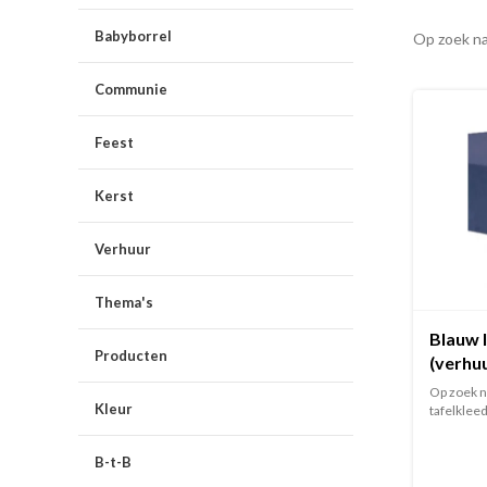
Babyborrel
Op zoek na
Communie
Feest
Kerst
Verhuur
Thema's
Blauw l
Producten
(verhu
Op zoek n
Kleur
tafelkleed
B-t-B