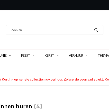
y!
NIE
FEEST
KERST
VERHUUR
THEMA
 Korting op gehele collectie muv verhuur. Zolang de voorraad strekt
linnen huren
(4)