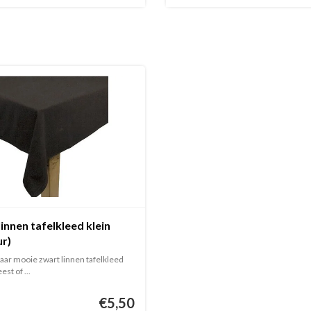
innen tafelkleed klein
ur)
aar mooie zwart linnen tafelkleed
st of ...
€5,50