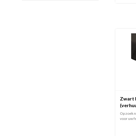
Zwart l
(verhu
Op zoek n
voor uw fee