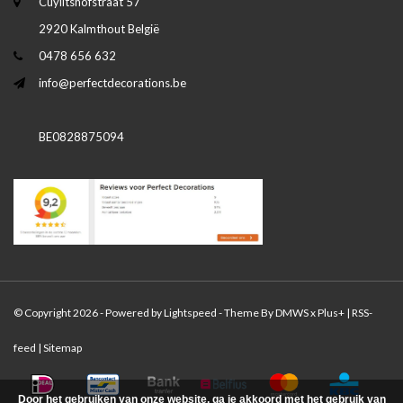
Cuylitshofstraat 57
2920 Kalmthout België
0478 656 632
info@perfectdecorations.be
BE0828875094
© Copyright 2026 - Powered by
Lightspeed
- Theme By
DMWS
x
Plus+
|
RSS-
feed
|
Sitemap
Door het gebruiken van onze website, ga je akkoord met het gebruik van