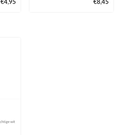
€4,95
€8,45
chtige wit