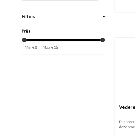
Filters
Prijs
Min
€0
Max
€15
Vedere
Decoreer 
deze prach