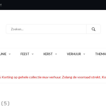
y!
NIE
FEEST
KERST
VERHUUR
THEMA
 Korting op gehele collectie muv verhuur. Zolang de voorraad strekt
n
(5)