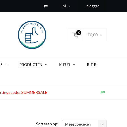
NL
Inloggen
0
€0,00
'S
PRODUCTEN
KLEUR
B-T-B
. Kortingscode: SUMMERSALE
Sorteren op:
Meest bekeken