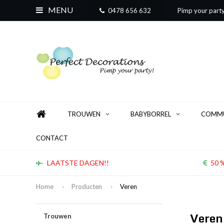
MENU
0478 656 632
Pimp your part
TROUWEN
BABYBORREL
COMMU
CONTACT
LAATSTE DAGEN!!
50 %
Home
Producten
Veren
Vere
Trouwen