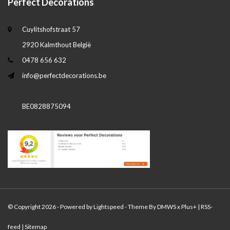
Perfect Decorations
Cuylitshofstraat 57
2920 Kalmthout België
0478 656 632
info@perfectdecorations.be
BE0828875094
© Copyright 2026 - Powered by
Lightspeed
- Theme By
DMWS
x
Plus+
|
RSS-
feed
|
Sitemap