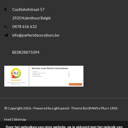
Cuylitshofstraat 57
2920 Kalmthout België
0478 656 632
info@perfectdecorations.be
BE0828875094
© Copyright 2026 - Powered by
Lightspeed
- Theme By
DMWS
x
Plus+
|
RSS-
feed
|
Sitemap
Door het gebruiken van onze website, ga je akkoord met het gebruik van