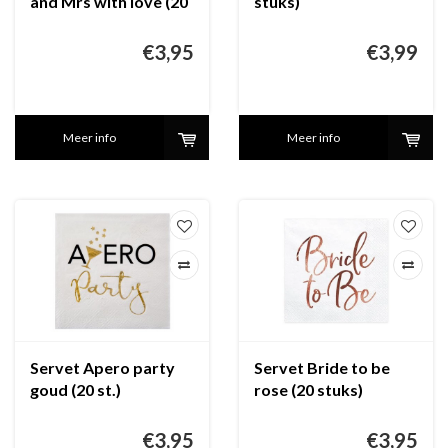
and Mrs with love (20
stuks)
stuks)
€3,95
€3,99
Meer info
Meer info
Servet Apero party
Servet Bride to be
goud (20 st.)
rose (20 stuks)
€3,95
€3,95