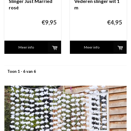
Slinger Just Married
Vederen slinger wit 1
rosé
m
€9,95
€4,95
Meer info
Meer info
Toon 1 - 6 van 6