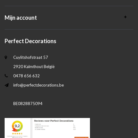
Mijn account
Perfect Decorations
Cuylitshofstraat 57
2920 Kalmthout België
0478 656 632
info@perfectdecorations.be
BE0828875094