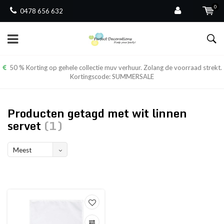
0
0478 656 632
50 % Korting op gehele collectie muv verhuur. Zolang de voorraad strekt.
Kortingscode: SUMMERSALE
Producten getagd met wit linnen
servet
(1)
Meest
bekeken