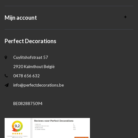
Mijn account
Perfect Decorations
Cuylitshofstraat 57
2920 Kalmthout België
0478 656 632
info@perfectdecorations.be
BE0828875094