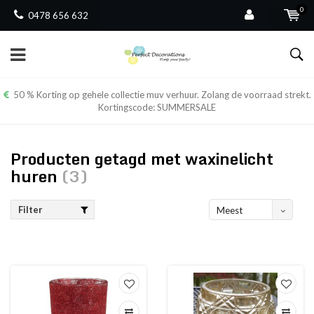
0
0478 656 632
50 % Korting op gehele collectie muv verhuur. Zolang de voorraad strekt.
Kortingscode: SUMMERSALE
Producten getagd met waxinelicht
huren
(3)
Filter
Meest
bekeken