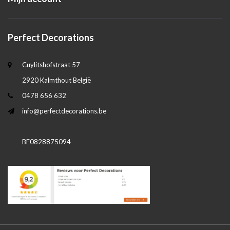
Perfect Decorations
Cuylitshofstraat 57
2920 Kalmthout België
0478 656 632
info@perfectdecorations.be
BE0828875094