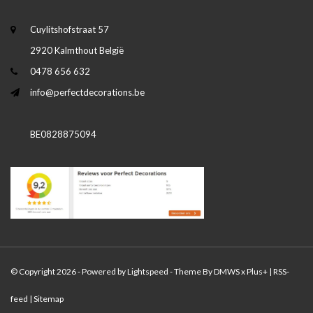
Cuylitshofstraat 57
2920 Kalmthout België
0478 656 632
info@perfectdecorations.be
BE0828875094
© Copyright 2026 - Powered by
Lightspeed
- Theme By
DMWS
x
Plus+
|
RSS-
feed
|
Sitemap