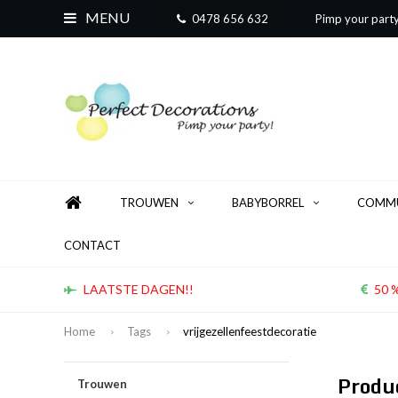
MENU
0478 656 632
Pimp your part
TROUWEN
BABYBORREL
COMMU
CONTACT
LAATSTE DAGEN!!
50 %
Home
Tags
vrijgezellenfeestdecoratie
Produ
Trouwen