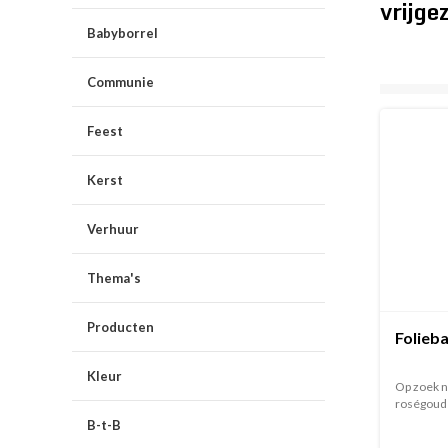
vrijge
Babyborrel
Communie
Feest
Kerst
Verhuur
Thema's
Producten
Folieba
Kleur
Op zoek na
roségoud d
B-t-B