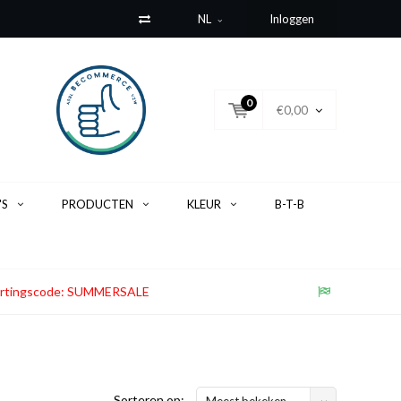
NL
Inloggen
0
€0,00
'S
PRODUCTEN
KLEUR
B-T-B
. Kortingscode: SUMMERSALE
Sorteren op:
Meest bekeken