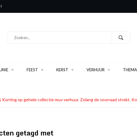
y!
NIE
FEEST
KERST
VERHUUR
THEMA
 Korting op gehele collectie muv verhuur. Zolang de voorraad strekt
cten getagd met