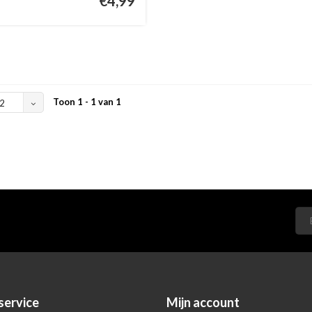
€4,99
Toon 1 - 1 van 1
2
service
Mijn account