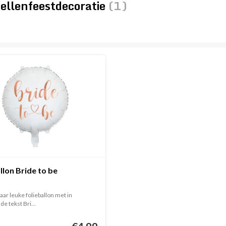
zellenfeestdecoratie
(1)
llon Bride to be
ar leuke folieballon met in
e tekst Bri...