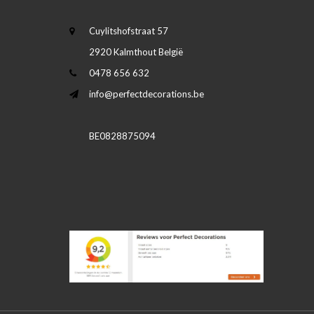
Cuylitshofstraat 57
2920 Kalmthout België
0478 656 632
info@perfectdecorations.be
BE0828875094