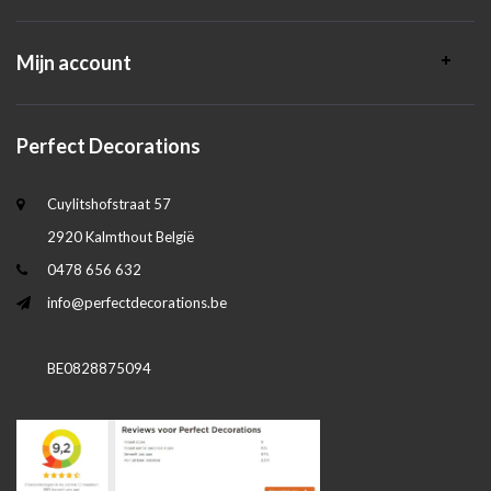
Mijn account
Perfect Decorations
Cuylitshofstraat 57
2920 Kalmthout België
0478 656 632
info@perfectdecorations.be
BE0828875094