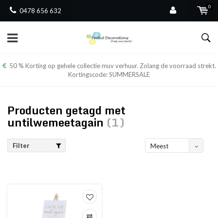
0
0478 656 632
50 % Korting op gehele collectie muv verhuur. Zolang de voorraad strekt.
Kortingscode: SUMMERSALE
Producten getagd met
untilwemeetagain
(1)
Filter
Meest
bekeken