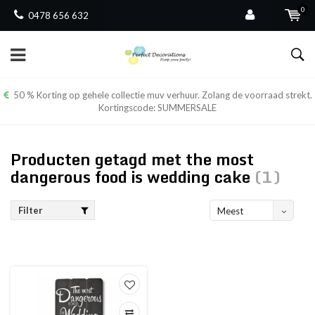
0
0478 656 632
50 % Korting op gehele collectie muv verhuur. Zolang de voorraad strekt.
Kortingscode: SUMMERSALE
Producten getagd met the most
dangerous food is wedding cake
(1)
Filter
Meest
bekeken