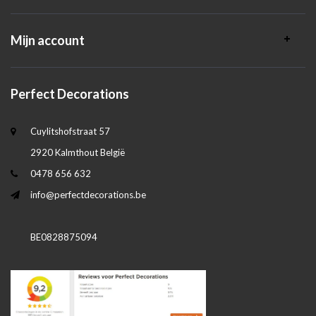
Mijn account
Perfect Decorations
Cuylitshofstraat 57
2920 Kalmthout België
0478 656 632
info@perfectdecorations.be
BE0828875094