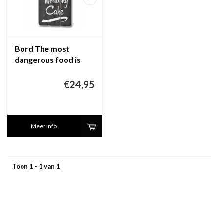
Bord The most
dangerous food is
weddingcake
€24,95
Meer info
Toon 1 - 1 van 1