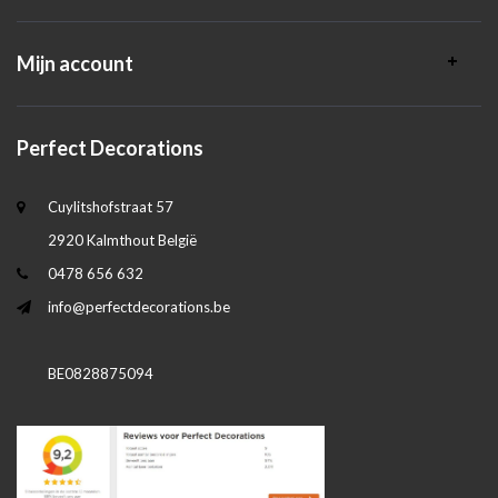
Mijn account
Perfect Decorations
Cuylitshofstraat 57
2920 Kalmthout België
0478 656 632
info@perfectdecorations.be
BE0828875094