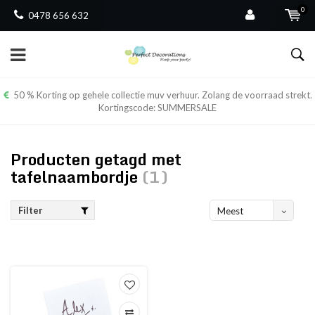
0
0478 656 632
50 % Korting op gehele collectie muv verhuur. Zolang de voorraad strekt.
Kortingscode: SUMMERSALE
Producten getagd met
tafelnaambordje
(1)
Filter
Meest
bekeken