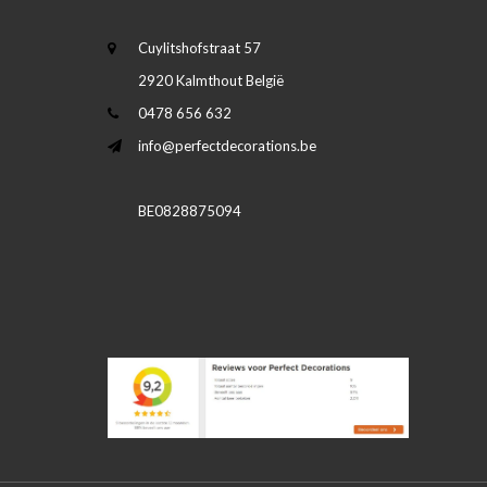
Cuylitshofstraat 57
2920 Kalmthout België
0478 656 632
info@perfectdecorations.be
BE0828875094