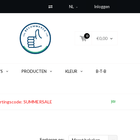
NL
Inloggen
0
€0,00
'S
PRODUCTEN
KLEUR
B-T-B
. Kortingscode: SUMMERSALE
Sorteren op:
Meest bekeken