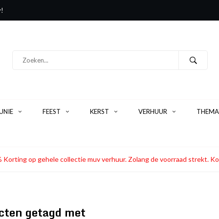
y!
NIE
FEEST
KERST
VERHUUR
THEMA
 Korting op gehele collectie muv verhuur. Zolang de voorraad strekt
cten getagd met