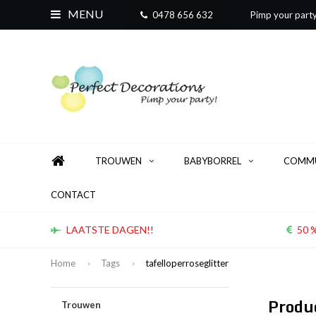
MENU
0478 656 632
Pimp your part
TROUWEN
BABYBORREL
COMMU
CONTACT
LAATSTE DAGEN!!
50 %
Home
Tags
tafelloperroseglitter
Produ
Trouwen