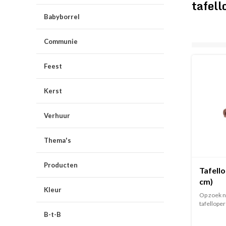
tafell
Babyborrel
Communie
Feest
Kerst
Verhuur
Thema's
Producten
Tafello
cm)
Kleur
Op zoek na
tafelloper 
B-t-B