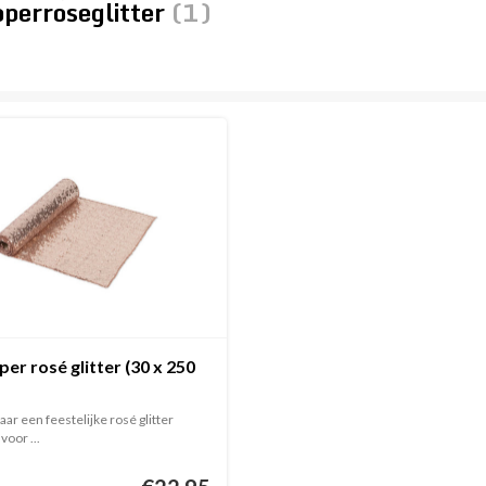
operroseglitter
(1)
per rosé glitter (30 x 250
ar een feestelijke rosé glitter
voor ...