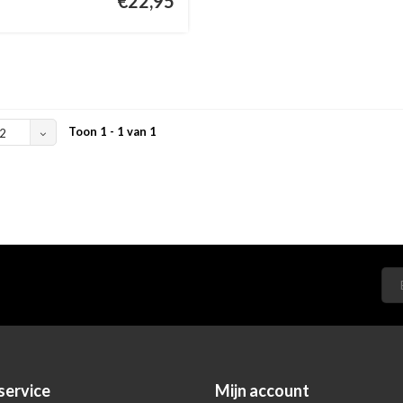
€22,95
Toon 1 - 1 van 1
2
service
Mijn account