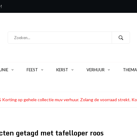
y!
NIE
FEEST
KERST
VERHUUR
THEMA
 Korting op gehele collectie muv verhuur. Zolang de voorraad strekt
ten getagd met tafelloper roos