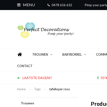
MENU
0478 656 632
Pimp your part
TROUWEN
BABYBORREL
COMMU
CONTACT
LAATSTE DAGEN!!
50 %
Home
Tags
tafelloper roos
Produc
Trouwen