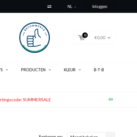
NL
Inloggen
0
€0,00
'S
PRODUCTEN
KLEUR
B-T-B
. Kortingscode: SUMMERSALE
Sorteren op:
Meest bekeken