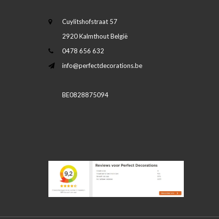
Cuylitshofstraat 57
2920 Kalmthout België
0478 656 632
info@perfectdecorations.be
BE0828875094