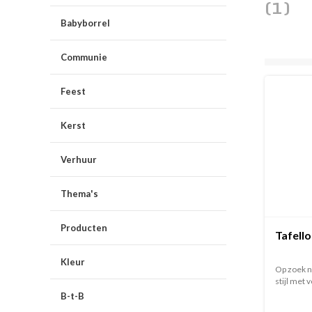
(1)
Babyborrel
Communie
Feest
Kerst
Verhuur
Thema's
Producten
Tafello
Kleur
Op zoek n
stijl met v
B-t-B