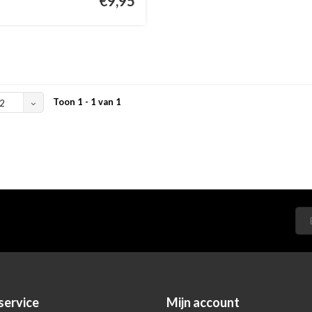
€9,95
Toon 1 - 1 van 1
2
service
Mijn account