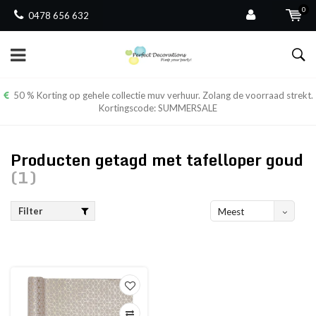
0
0478 656 632
50 % Korting op gehele collectie muv verhuur. Zolang de voorraad strekt.
Kortingscode: SUMMERSALE
Producten getagd met tafelloper goud
(1)
Filter
Meest
bekeken