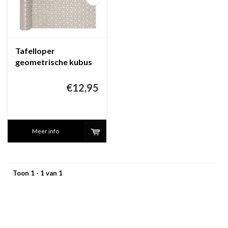
Tafelloper
geometrische kubus
goud (3 meter)
€12,95
Meer info
Toon 1 - 1 van 1