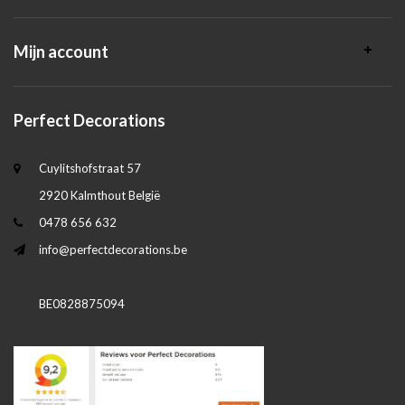
Mijn account
Perfect Decorations
Cuylitshofstraat 57
2920 Kalmthout België
0478 656 632
info@perfectdecorations.be
BE0828875094