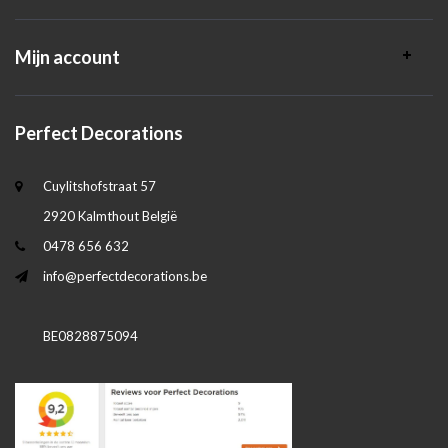
Mijn account
Perfect Decorations
Cuylitshofstraat 57
2920 Kalmthout België
0478 656 632
info@perfectdecorations.be
BE0828875094