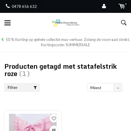
0
0478 656 632
50 % Korting op gehele collectie muv verhuur. Zolang de voorraad strekt.
Kortingscode: SUMMERSALE
Producten getagd met statafelstrik
roze
(1)
Filter
Meest
bekeken