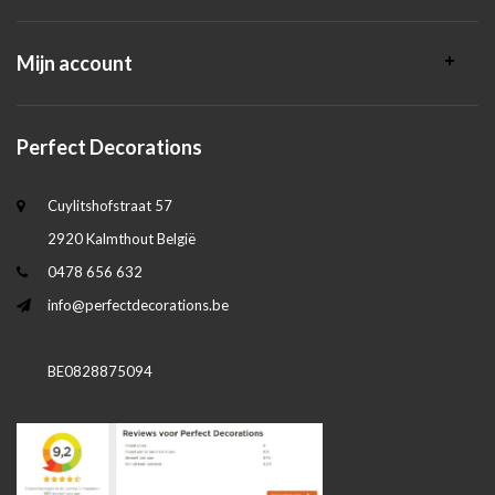
Mijn account
Perfect Decorations
Cuylitshofstraat 57
2920 Kalmthout België
0478 656 632
info@perfectdecorations.be
BE0828875094