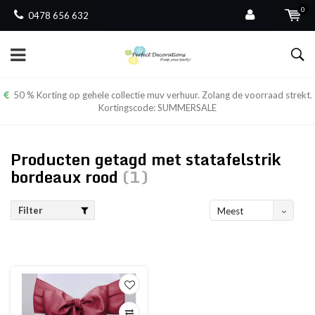
0
0478 656 632
50 % Korting op gehele collectie muv verhuur. Zolang de voorraad strekt.
Kortingscode: SUMMERSALE
Producten getagd met statafelstrik
bordeaux rood
(1)
Filter
Meest
bekeken