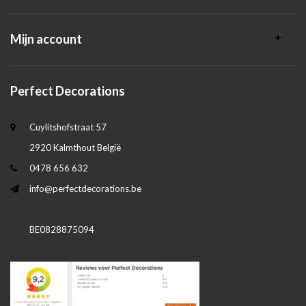
Mijn account
Perfect Decorations
Cuylitshofstraat 57
2920 Kalmthout België
0478 656 632
info@perfectdecorations.be
BE0828875094