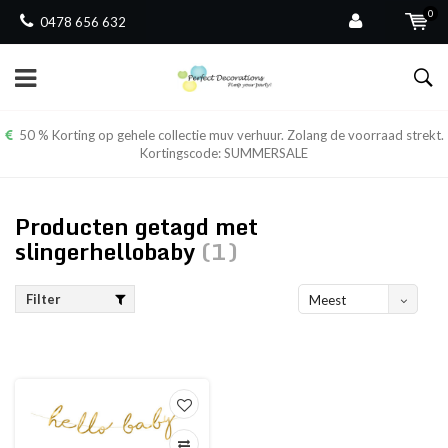
0
0478 656 632
50 % Korting op gehele collectie muv verhuur. Zolang de voorraad strekt.
Kortingscode: SUMMERSALE
Producten getagd met
slingerhellobaby
(1)
Filter
Meest
bekeken