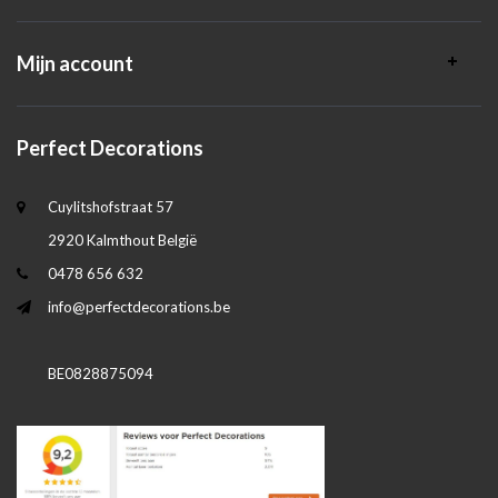
Mijn account
Perfect Decorations
Cuylitshofstraat 57
2920 Kalmthout België
0478 656 632
info@perfectdecorations.be
BE0828875094