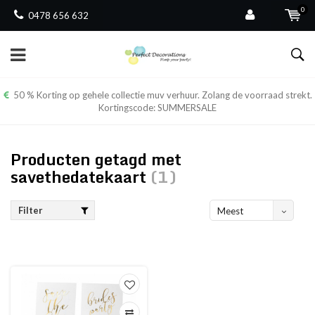
0
0478 656 632
50 % Korting op gehele collectie muv verhuur. Zolang de voorraad strekt.
Kortingscode: SUMMERSALE
Producten getagd met
savethedatekaart
(1)
Filter
Meest
bekeken