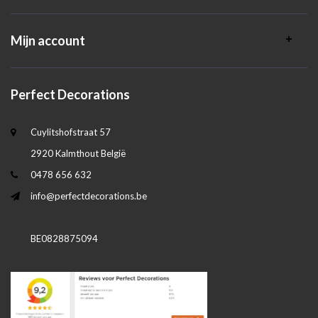
Mijn account
Perfect Decorations
Cuylitshofstraat 57
2920 Kalmthout België
0478 656 632
info@perfectdecorations.be
BE0828875094