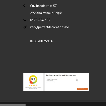
Cuylitshofstraat 57
2920 Kalmthout België
0478 656 632
info@perfectdecorations.be
BE0828875094