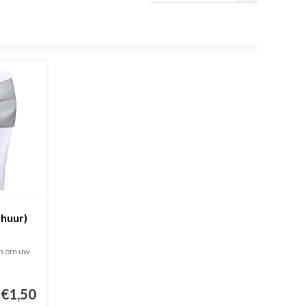
rhuur)
en om uw
€1,50