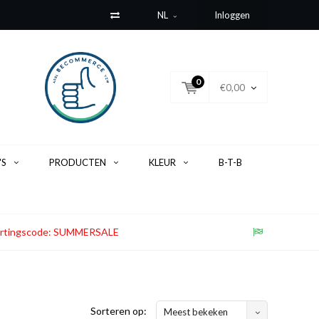
NL
Inloggen
0
€0,00
'S
PRODUCTEN
KLEUR
B-T-B
. Kortingscode: SUMMERSALE
Sorteren op:
Meest bekeken