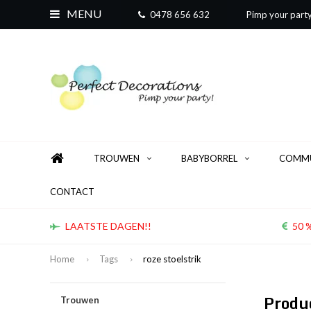
MENU
0478 656 632
Pimp your part
TROUWEN
BABYBORREL
COMMU
CONTACT
LAATSTE DAGEN!!
50 %
Home
Tags
roze stoelstrik
Produc
Trouwen