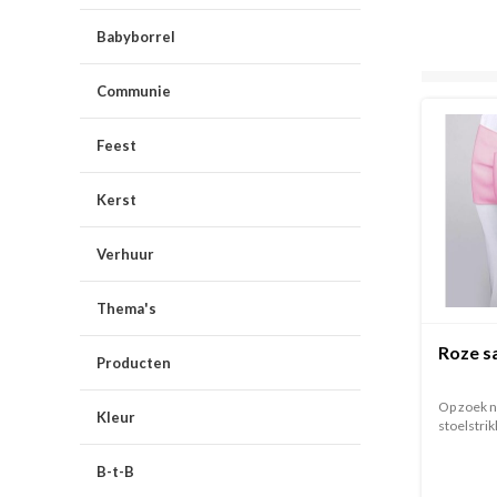
Babyborrel
Communie
Feest
Kerst
Verhuur
Thema's
Roze sa
Producten
Op zoek n
Kleur
stoelstrik
B-t-B