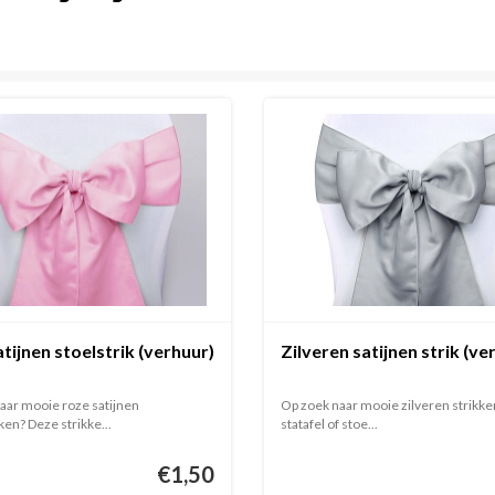
tijnen stoelstrik (verhuur)
Zilveren satijnen strik (ve
aar mooie roze satijnen
Op zoek naar mooie zilveren strikk
ken? Deze strikke...
statafel of stoe...
€1,50