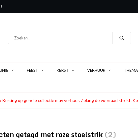
y!
NIE
FEEST
KERST
VERHUUR
THEMA
 Korting op gehele collectie muv verhuur. Zolang de voorraad strekt
ten getagd met roze stoelstrik
(2)