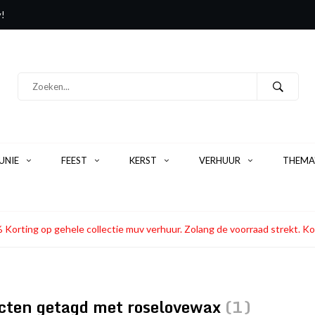
y!
NIE
FEEST
KERST
VERHUUR
THEMA
 Korting op gehele collectie muv verhuur. Zolang de voorraad strekt
cten getagd met roselovewax
(1)