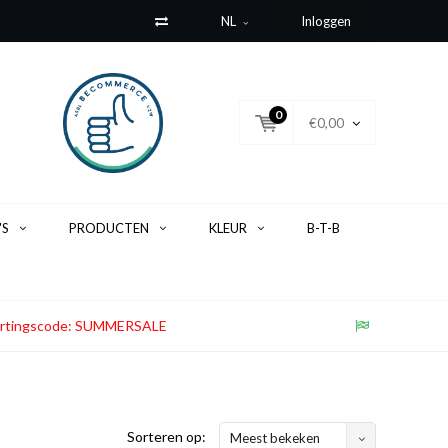
NL
Inloggen
0
€0,00
'S
PRODUCTEN
KLEUR
B-T-B
. Kortingscode: SUMMERSALE
Sorteren op:
Meest bekeken