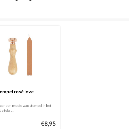
empel rosé love
aar een mooie wax stempel in het
e tekst...
€8,95