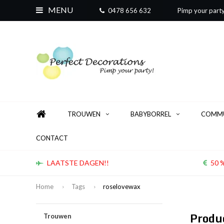
MENU
0478 656 632
Pimp your part
TROUWEN
BABYBORREL
COMMU
CONTACT
LAATSTE DAGEN!!
50 %
Home
Tags
roselovewax
Produ
Trouwen