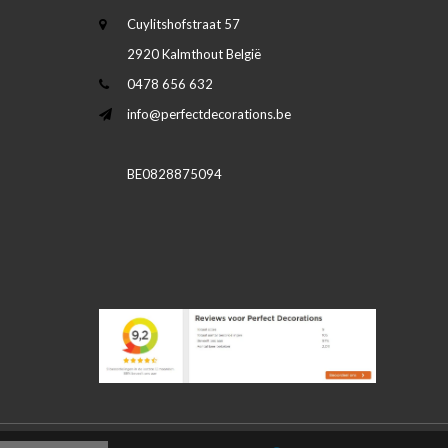
Cuylitshofstraat 57
2920 Kalmthout België
0478 656 632
info@perfectdecorations.be
BE0828875094