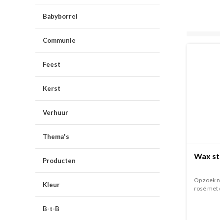
Babyborrel
Communie
Feest
Kerst
Verhuur
Thema's
Wax st
Producten
Op zoek n
Kleur
rosé met d
B-t-B