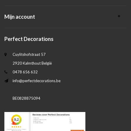
Mijn account
Perfect Decorations
Cuylitshofstraat 57
2920 Kalmthout België
0478 656 632
info@perfectdecorations.be
BE0828875094