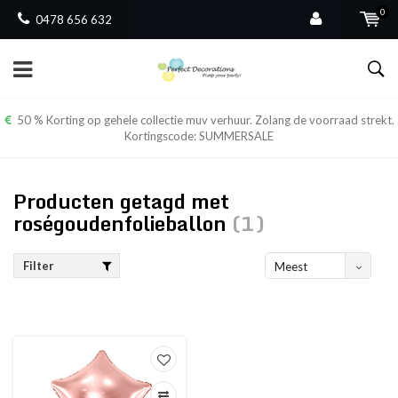
0
0478 656 632
50 % Korting op gehele collectie muv verhuur. Zolang de voorraad strekt.
Kortingscode: SUMMERSALE
Producten getagd met
roségoudenfolieballon
(1)
Filter
Meest
bekeken