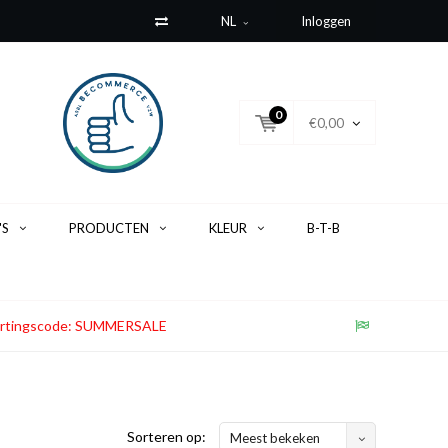
NL
Inloggen
0
€0,00
'S
PRODUCTEN
KLEUR
B-T-B
. Kortingscode: SUMMERSALE
Sorteren op:
Meest bekeken