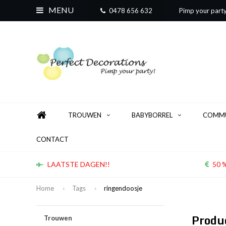
MENU
0478 656 632
Pimp your part
TROUWEN
BABYBORREL
COMMU
CONTACT
LAATSTE DAGEN!!
50 %
Home
Tags
ringendoosje
Produ
Trouwen