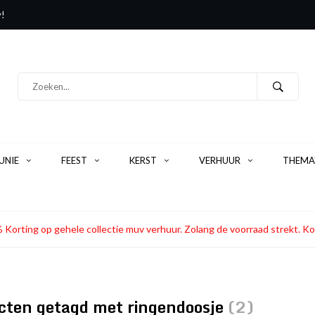
y!
NIE
FEEST
KERST
VERHUUR
THEMA
 Korting op gehele collectie muv verhuur. Zolang de voorraad strekt
cten getagd met ringendoosje
(2)