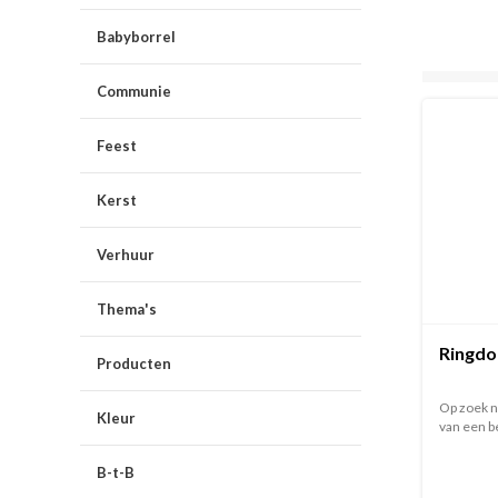
Babyborrel
Communie
Feest
Kerst
Verhuur
Thema's
Ringdo
Producten
Op zoek n
Kleur
van een be
B-t-B