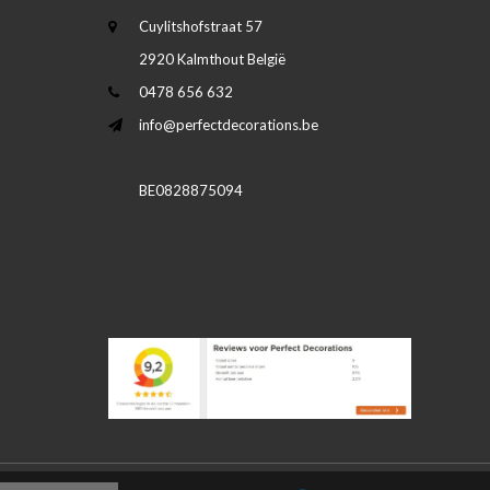
Cuylitshofstraat 57
2920 Kalmthout België
0478 656 632
info@perfectdecorations.be
BE0828875094