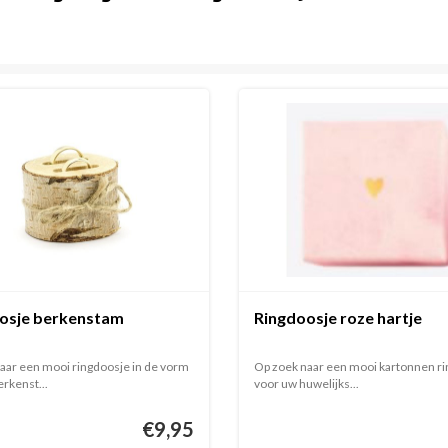
osje berkenstam
Ringdoosje roze hartje
aar een mooi ringdoosje in de vorm
Op zoek naar een mooi kartonnen r
rkenst...
voor uw huwelijks...
€9,95