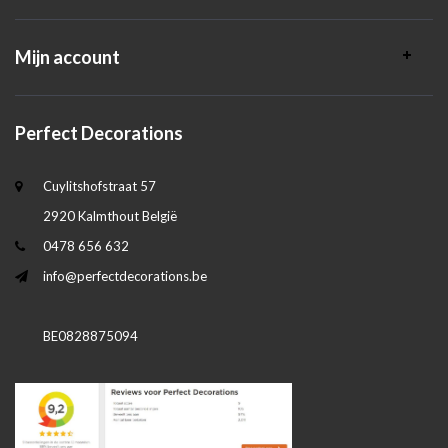
Mijn account
Perfect Decorations
Cuylitshofstraat 57
2920 Kalmthout België
0478 656 632
info@perfectdecorations.be
BE0828875094