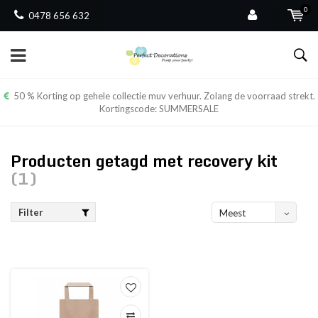
0
0478 656 632
50 % Korting op gehele collectie muv verhuur. Zolang de voorraad strekt.
Kortingscode: SUMMERSALE
Producten getagd met recovery kit
(1)
Filter
Meest
bekeken