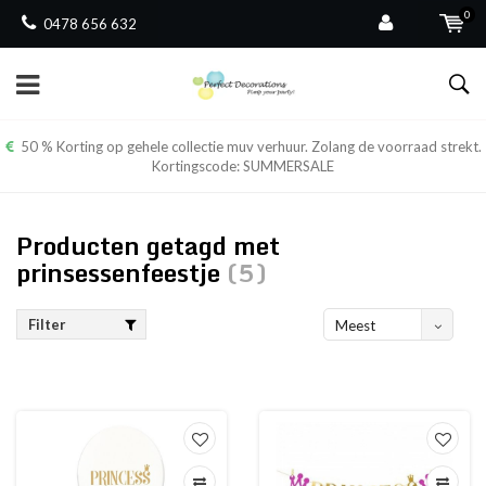
0
0478 656 632
50 % Korting op gehele collectie muv verhuur. Zolang de voorraad strekt.
Kortingscode: SUMMERSALE
Producten getagd met
prinsessenfeestje
(5)
Filter
Meest
bekeken