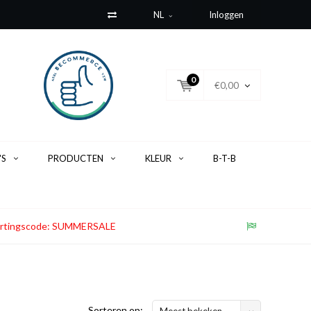
NL
Inloggen
0
€0,00
'S
PRODUCTEN
KLEUR
B-T-B
. Kortingscode: SUMMERSALE
Sorteren op:
Meest bekeken