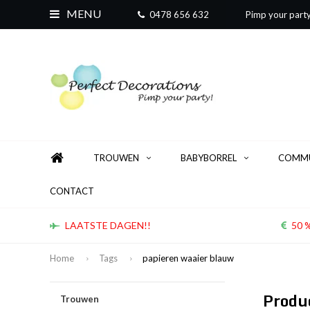
MENU
0478 656 632
Pimp your part
TROUWEN
BABYBORREL
COMMU
CONTACT
LAATSTE DAGEN!!
50 %
Home
Tags
papieren waaier blauw
Produ
Trouwen