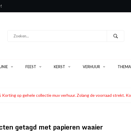
y!
NIE
FEEST
KERST
VERHUUR
THEMA
 Korting op gehele collectie muv verhuur. Zolang de voorraad strekt
cten getagd met papieren waaier