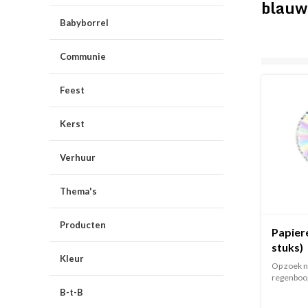
blau
Babyborrel
Communie
Feest
Kerst
Verhuur
Thema's
Producten
Papier
stuks)
Kleur
Op zoek n
regenboog
B-t-B