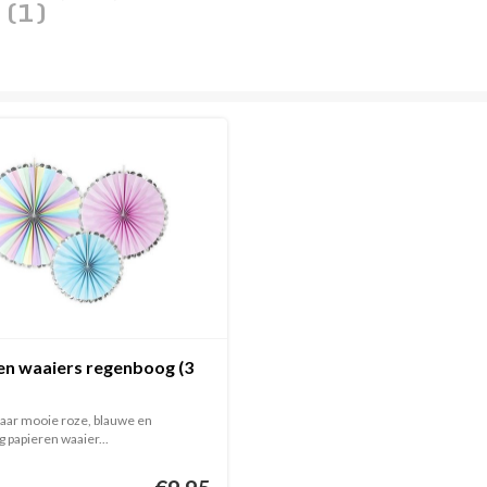
w
(1)
en waaiers regenboog (3
aar mooie roze, blauwe en
 papieren waaier...