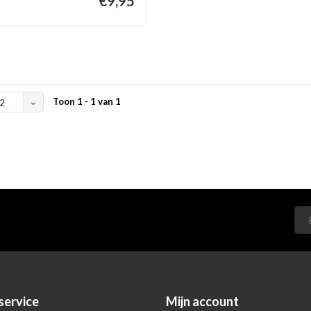
€9,95
Toon 1 - 1 van 1
2
service
Mijn account