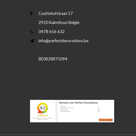
Cuylitshofstraat 57
2920 Kalmthout België
0478 656 632
info@perfectdecorations.be
BE0828875094