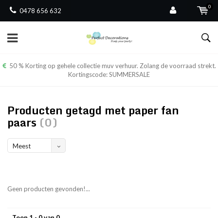
0
0478 656 632
50 % Korting op gehele collectie muv verhuur. Zolang de voorraad strekt.
Kortingscode: SUMMERSALE
Producten getagd met paper fan
paars
(0)
Meest
bekeken
Geen producten gevonden!...
Toon 1 - 0 van 0