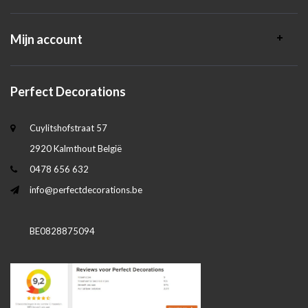
Mijn account
Perfect Decorations
Cuylitshofstraat 57
2920 Kalmthout België
0478 656 632
info@perfectdecorations.be
BE0828875094