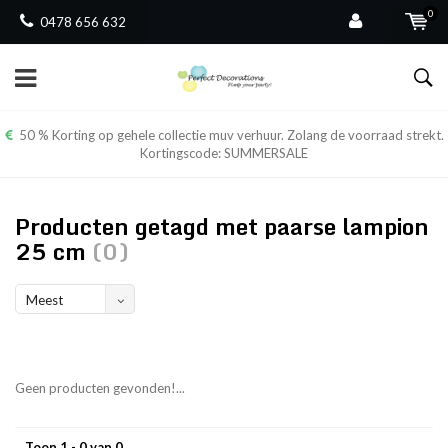
0
0478 656 632
50 % Korting op gehele collectie muv verhuur. Zolang de voorraad strekt.
Kortingscode: SUMMERSALE
Producten getagd met paarse lampion
25 cm
(0)
Meest
bekeken
Geen producten gevonden!...
Toon 1 - 0 van 0