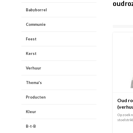
oudroz
Babyborrel
Communie
Feest
Kerst
Verhuur
Thema's
Producten
Oud roz
(verhu
Kleur
Op zoek n
stoelstrik
B-t-B