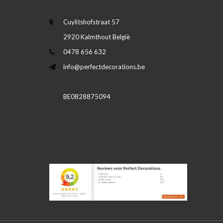
Cuylitshofstraat 57
2920 Kalmthout België
0478 656 632
info@perfectdecorations.be
BE0828875094