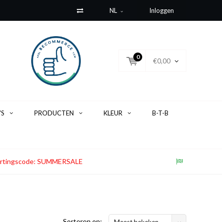
NL
Inloggen
0
€0,00
'S
PRODUCTEN
KLEUR
B-T-B
. Kortingscode: SUMMERSALE
Sorteren op:
Meest bekeken