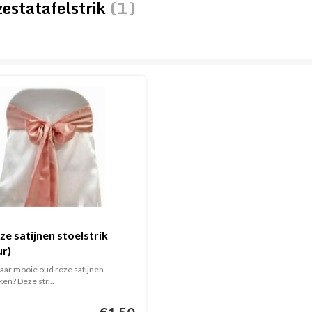
estatafelstrik
(1)
e satijnen stoelstrik
ur)
aar mooie oud roze satijnen
ken? Deze str...