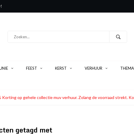
y!
NIE
FEEST
KERST
VERHUUR
THEMA
 Korting op gehele collectie muv verhuur. Zolang de voorraad strekt
cten getagd met