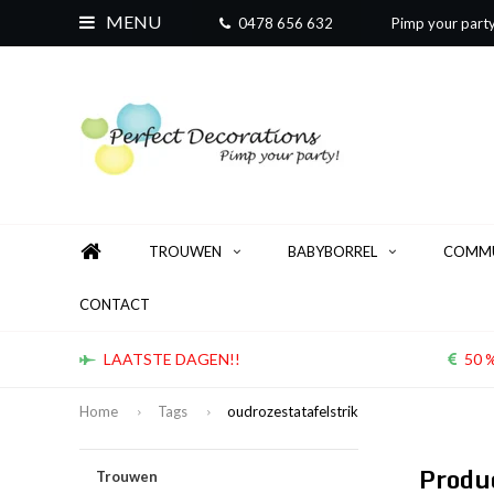
MENU
0478 656 632
Pimp your part
TROUWEN
BABYBORREL
COMMU
CONTACT
LAATSTE DAGEN!!
50 %
Home
Tags
oudrozestatafelstrik
Produ
Trouwen