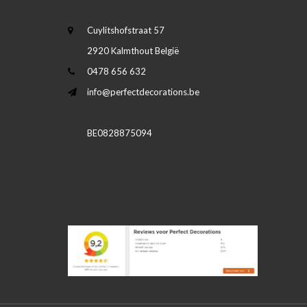
Cuylitshofstraat 57
2920 Kalmthout België
0478 656 632
info@perfectdecorations.be
BE0828875094