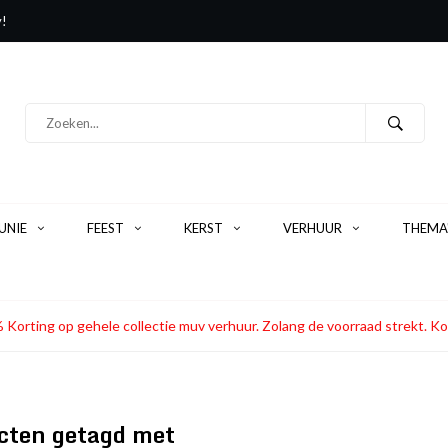
y!
NIE
FEEST
KERST
VERHUUR
THEMA
 Korting op gehele collectie muv verhuur. Zolang de voorraad strekt
cten getagd met