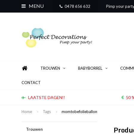
MENU
0478 656 632
Pimp your part
TROUWEN
BABYBORREL
COMMU
CONTACT
LAATSTE DAGEN!!
50 %
Home
Tags
momtobefolieballon
Produ
Trouwen