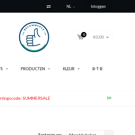
NL
Inloggen
0
€0,00
'S
PRODUCTEN
KLEUR
B-T-B
. Kortingscode: SUMMERSALE
Sorteren op:
Meest bekeken