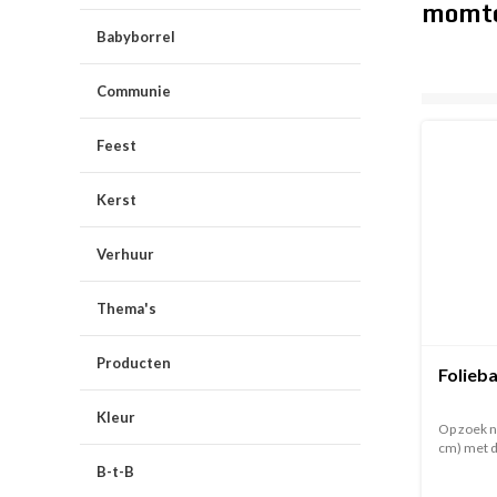
momto
Babyborrel
Communie
Feest
Kerst
Verhuur
Thema's
Producten
Folieb
Kleur
Op zoek n
cm) met de
B-t-B