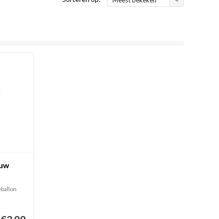
auw
eballon