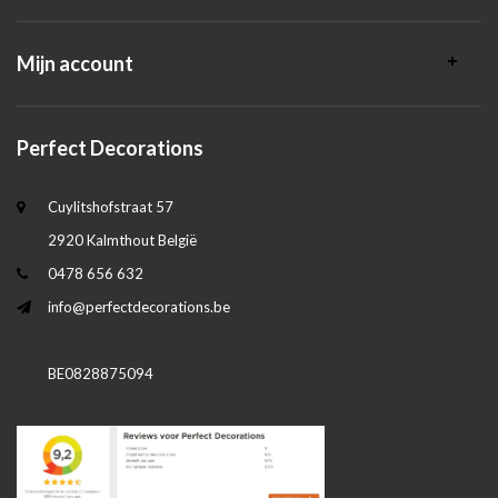
Mijn account
Perfect Decorations
Cuylitshofstraat 57
2920 Kalmthout België
0478 656 632
info@perfectdecorations.be
BE0828875094