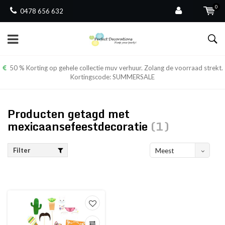
0
0478 656 632
50 % Korting op gehele collectie muv verhuur. Zolang de voorraad strekt.
Kortingscode: SUMMERSALE
Producten getagd met
mexicaansefeestdecoratie
(1)
Filter
Meest
bekeken