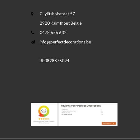
Cuylitshofstraat 57
2920 Kalmthout België
0478 656 632
info@perfectdecorations.be
BE0828875094