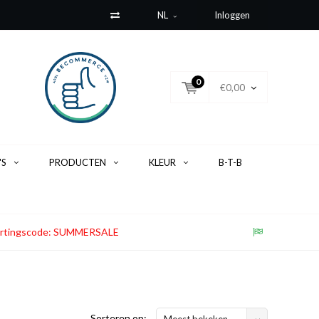
NL
Inloggen
0
€0,00
'S
PRODUCTEN
KLEUR
B-T-B
. Kortingscode: SUMMERSALE
Sorteren op:
Meest bekeken