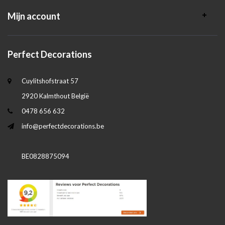
Mijn account
Perfect Decorations
Cuylitshofstraat 57
2920 Kalmthout België
0478 656 632
info@perfectdecorations.be
BE0828875094