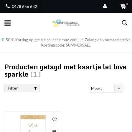
0
0478 656 632
50 % Korting op gehele collectie muv verhuur. Zolang de voorraad strekt.
Kortingscode: SUMMERSALE
Producten getagd met kaartje let love
sparkle
(1)
Filter
Meest
bekeken