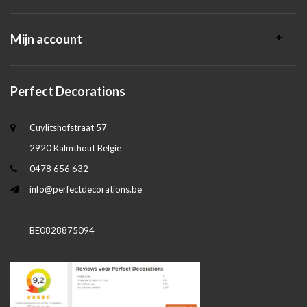
Mijn account
Perfect Decorations
Cuylitshofstraat 57
2920 Kalmthout België
0478 656 632
info@perfectdecorations.be
BE0828875094