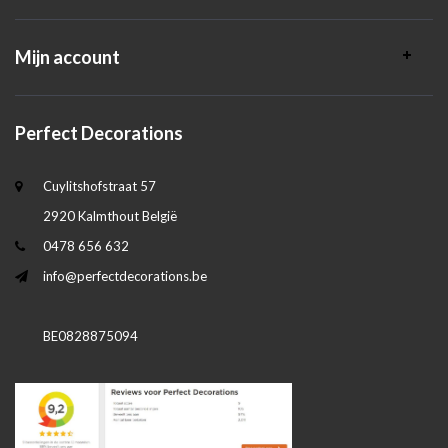
Mijn account
Perfect Decorations
Cuylitshofstraat 57
2920 Kalmthout België
0478 656 632
info@perfectdecorations.be
BE0828875094