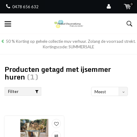
0
0478 656 632
50 % Korting op gehele collectie muv verhuur. Zolang de voorraad strekt.
Kortingscode: SUMMERSALE
Producten getagd met ijsemmer
huren
(1)
Filter
Meest
bekeken