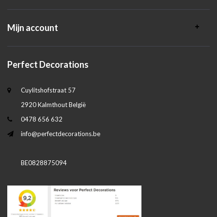
Mijn account
Perfect Decorations
Cuylitshofstraat 57
2920 Kalmthout België
0478 656 632
info@perfectdecorations.be
BE0828875094