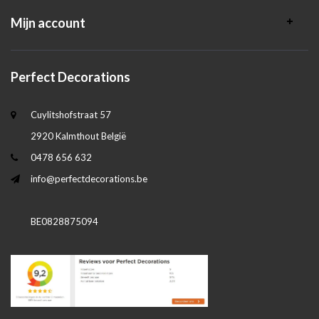
Mijn account
Perfect Decorations
Cuylitshofstraat 57
2920 Kalmthout België
0478 656 632
info@perfectdecorations.be
BE0828875094