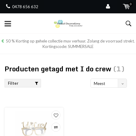
0
0478 656 632
50 % Korting op gehele collectie muv verhuur. Zolang de voorraad strekt.
Kortingscode: SUMMERSALE
Producten getagd met I do crew
(1)
Filter
Meest
bekeken