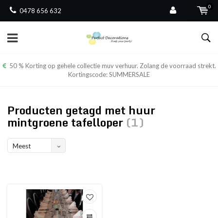
0
0478 656 632
50 % Korting op gehele collectie muv verhuur. Zolang de voorraad strekt.
Kortingscode: SUMMERSALE
Producten getagd met huur
mintgroene tafelloper
(1)
Meest
bekeken