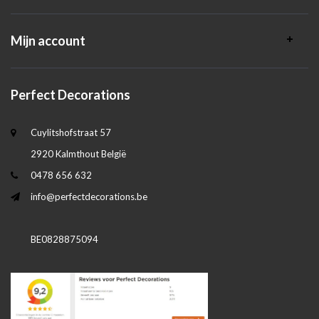
Mijn account
Perfect Decorations
Cuylitshofstraat 57
2920 Kalmthout België
0478 656 632
info@perfectdecorations.be
BE0828875094