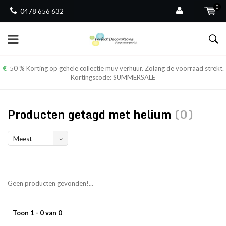
0
0478 656 632
50 % Korting op gehele collectie muv verhuur. Zolang de voorraad strekt.
Kortingscode: SUMMERSALE
Producten getagd met helium
(0)
Meest
bekeken
Geen producten gevonden!...
Toon 1 - 0 van 0