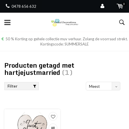
0
0478 656 632
50 % Korting op gehele collectie muv verhuur. Zolang de voorraad strekt.
Kortingscode: SUMMERSALE
Producten getagd met
hartjejustmarried
(1)
Filter
Meest
bekeken