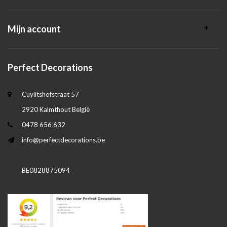
Mijn account
Perfect Decorations
Cuylitshofstraat 57
2920 Kalmthout België
0478 656 632
info@perfectdecorations.be
BE0828875094