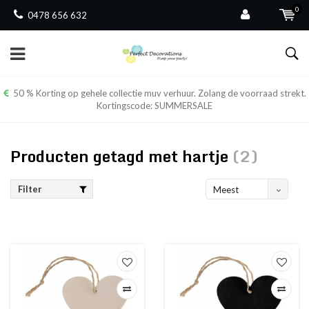
0
0478 656 632
50 % Korting op gehele collectie muv verhuur. Zolang de voorraad strekt.
Kortingscode: SUMMERSALE
Producten getagd met hartje
(2)
Filter
Meest
bekeken