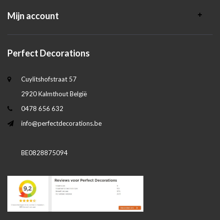
Mijn account
Perfect Decorations
Cuylitshofstraat 57
2920 Kalmthout België
0478 656 632
info@perfectdecorations.be
BE0828875094