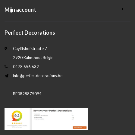
Mijn account
Perfect Decorations
Cuylitshofstraat 57
2920 Kalmthout België
0478 656 632
info@perfectdecorations.be
BE0828875094