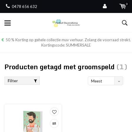
0
0478 656 632
50 % Korting op gehele collectie muv verhuur. Zolang de voorraad strekt.
Kortingscode: SUMMERSALE
Producten getagd met groomspeld
(1)
Filter
Meest
bekeken