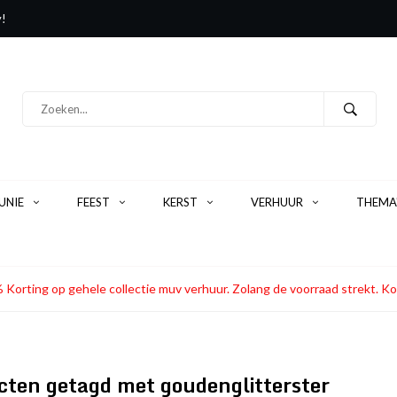
y!
NIE
FEEST
KERST
VERHUUR
THEMA
 Korting op gehele collectie muv verhuur. Zolang de voorraad strekt
cten getagd met goudenglitterster