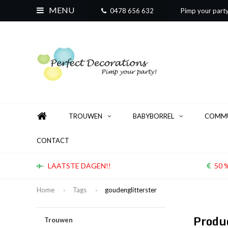
MENU
0478 656 632
Pimp your part
TROUWEN
BABYBORREL
COMMU
CONTACT
LAATSTE DAGEN!!
50 %
Home
Tags
goudenglitterster
Produ
Trouwen