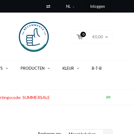
NL
Inloggen
0
€0,00
'S
PRODUCTEN
KLEUR
B-T-B
. Kortingscode: SUMMERSALE
Sorteren op:
Meest bekeken