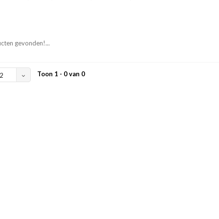
cten gevonden!...
Toon 1 - 0 van 0
2